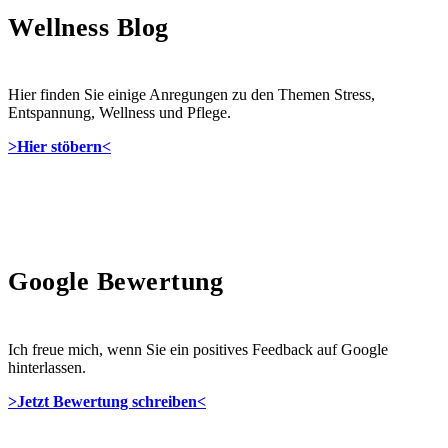
Wellness Blog
Hier finden Sie einige Anregungen zu den Themen Stress,
Entspannung, Wellness und Pflege.
>Hier stöbern<
Google Bewertung
Ich freue mich, wenn Sie ein positives Feedback auf Google
hinterlassen.
>Jetzt Bewertung schreiben<