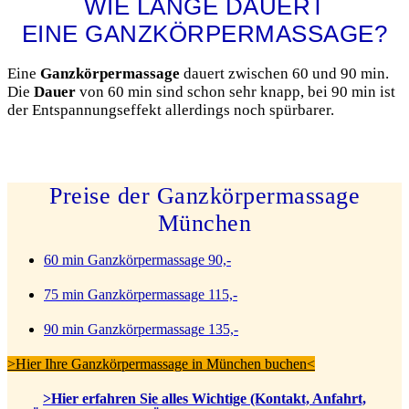
WIE LANGE DAUERT
EINE GANZKÖRPERMASSAGE?
Eine
Ganzkörpermassage
dauert zwischen 60 und 90 min.
Die
Dauer
von 60 min sind schon sehr knapp, bei 90 min ist
der Entspannungseffekt allerdings noch spürbarer.
Preise der Ganzkörpermassage
München
60 min Ganzkörpermassage
90,-
75 min Ganzkörpermassage
115,-
90 min Ganzkörpermassage
135,-
>Hier Ihre Ganzkörpermassage in München buchen<
>Hier erfahren Sie alles Wichtige (Kontakt, Anfahrt,