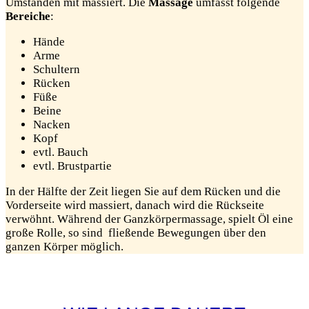
Umständen mit massiert. Die
Massage
umfasst folgende
Bereiche
:
Hände
Arme
Schultern
Rücken
Füße
Beine
Nacken
Kopf
evtl. Bauch
evtl. Brustpartie
In der Hälfte der Zeit liegen Sie auf dem Rücken und die
Vorderseite wird massiert, danach wird die Rückseite
verwöhnt.
Während der Ganzkörpermassage, spielt Öl eine
große Rolle, so sind fließende Bewegungen über den
ganzen Körper möglich.