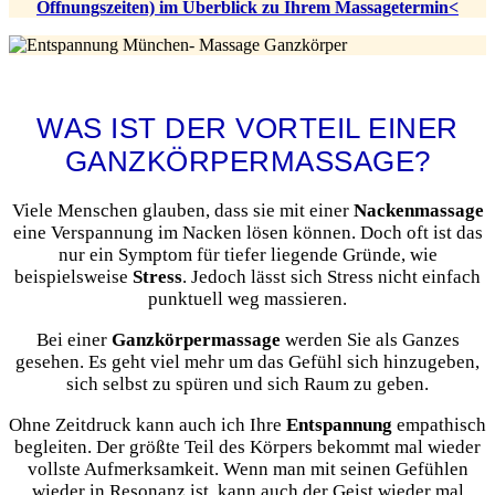
Öffnungszeiten) im Überblick zu Ihrem Massagetermin<
WAS IST DER VORTEIL EINER
GANZKÖRPERMASSAGE?
Viele Menschen glauben, dass sie mit einer
Nackenmassage
eine Verspannung im Nacken lösen können. Doch oft ist das
nur ein Symptom für tiefer liegende Gründe, wie
beispielsweise
Stress
. Jedoch lässt sich Stress nicht einfach
punktuell weg massieren.
Bei einer
Ganzkörpermassage
werden Sie als Ganzes
gesehen. Es geht viel mehr um das Gefühl sich hinzugeben,
sich selbst zu spüren und sich Raum zu geben.
Ohne Zeitdruck kann auch ich Ihre
Entspannung
empathisch
begleiten. Der größte Teil des Körpers bekommt mal wieder
vollste Aufmerksamkeit. Wenn man mit seinen Gefühlen
wieder in Resonanz ist, kann auch der Geist wieder mal