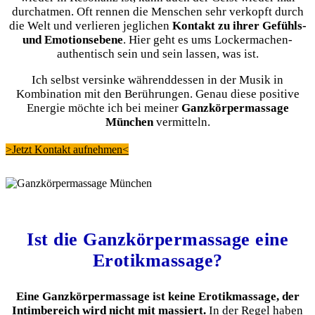
durchatmen. Oft rennen die Menschen sehr verkopft durch
die Welt und verlieren jeglichen
Kontakt zu ihrer Gefühls-
und Emotionsebene
. Hier geht es ums Lockermachen-
authentisch sein und sein lassen, was ist.
Ich selbst versinke währenddessen in der Musik in
Kombination mit den Berührungen. Genau diese positive
Energie möchte ich bei meiner
Ganzkörpermassage
München
vermitteln.
>Jetzt Kontakt aufnehmen<
Ist die Ganzkörpermassage eine
Erotikmassage?
Eine Ganzkörpermassage ist keine Erotikmassage, der
Intimbereich wird nicht mit massiert.
In der Regel haben