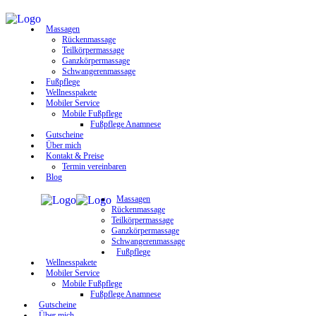
Massagen
Rückenmassage
Teilkörpermassage
Ganzkörpermassage
Schwangerenmassage
Fußpflege
Wellnesspakete
Mobiler Service
Mobile Fußpflege
Fußpflege Anamnese
Gutscheine
Über mich
Kontakt & Preise
Termin vereinbaren
Blog
Massagen
Rückenmassage
Teilkörpermassage
Ganzkörpermassage
Schwangerenmassage
Fußpflege
Wellnesspakete
Mobiler Service
Mobile Fußpflege
Fußpflege Anamnese
Gutscheine
Über mich