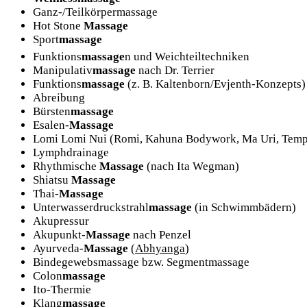
Ganz-/Teilkörpermassage
Hot Stone
Massage
Sport
massage
Funktions
massage
n
und Weichteiltechniken
Manipulativ
massage
nach Dr. Terrier
Funktions
massage
(z. B. Kaltenborn/Evjenth-Konzepts)
Abreibung
Bürsten
massage
Esalen-
Massage
Lomi Lomi Nui (Romi, Kahuna Bodywork, Ma Uri, Temp
Lymphdrainage
Rhythmische
Massage
(nach Ita Wegman)
Shiatsu
Massage
Thai-
Massage
Unterwasserdruckstrahl
massage
(in Schwimmbädern)
Akupressur
Akupunkt-
Massage
nach Penzel
Ayurveda-
Massage
(
Abhyanga
)
Bindegewebsmassage bzw. Segmentmassage
Colon
massage
Ito-Thermie
Klang
massage