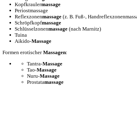
Kopfkrauler
massage
Periostmassage
Reflexzonen
massage
(z. B. Fuß-, Handreflexzonenmassa
Schröpfkopf
massage
Schlüsselzonen
massage
(nach Marnitz)
Tuina
Aikido-
Massage
Formen erotischer
Massagen
:
Tantra-
Massage
Tao-
Massage
Nuru-
Massage
Prostata
massage