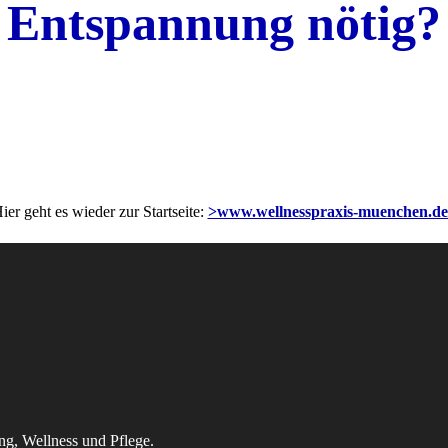
Entspannung nötig?
ier geht es wieder zur Startseite:
>www.wellnesspraxis-muenchen.d
ng, Wellness und Pflege.