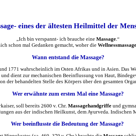
age- eines der ältesten Heilmittel der Mens
„Ich bin verspannt- ich brauche eine
Massage
.“
 sich schon mal Gedanken gemacht, woher die
Wellnessmassag
Wann entstand die Massage?
nd 1771 wahrscheinlich im Osten Afrikas und in Asien. Das Wor
 und dient zur mechanischen Beeinflussung von Haut, Bindeg
von der behandelten Stelle des Körpers über den gesamten Organ
Wer erwähnte zum ersten Mal eine Massage?
kaiser, soll bereits 2600 v. Chr.
Massagehandgriffe
und gymnas
dungen aus der indischen Heilkunst, dem Ayurveda. Indischen 
Wer beeinflusste die Bedeutung der Massage?
zt Hippokrates (ca. 460–370 v. Chr.) brachte die
Massage
schli