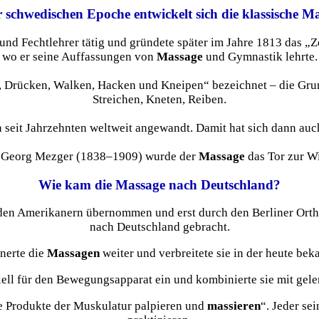
 schwedischen Epoche entwickelt sich die klassische Ma
nd Fechtlehrer tätig und gründete später im Jahre 1813 das „Z
wo er seine Auffassungen von
Massage
und Gymnastik lehrte.
, Drücken, Walken, Hacken und Kneipen“ bezeichnet – die Gru
Streichen, Kneten, Reiben.
seit Jahrzehnten weltweit angewandt. Damit hat sich dann auch
n Georg Mezger (1838–1909) wurde der
Massage
das Tor zur W
Wie kam die Massage nach Deutschland?
en Amerikanern übernommen und erst durch den Berliner Orth
nach Deutschland gebracht.
inerte die
Massagen
weiter und verbreitete sie in der heute be
ell für den Bewegungsapparat ein und kombinierte sie mit gel
e Produkte der Muskulatur palpieren und
massieren
“. Jeder se