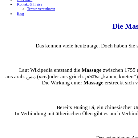
Kontakt & Preise
Termin vereinbaren
Blog
Die Mass
Das kennen viele heutzutage. Doch haben Sie
Laut Wikipedia entstand die
Massage
zwischen 1755 u
aus arab. مس (
mas
)oder aus griech.
μάσσω
„kauen, kneten“)
Die Wirkung einer
Massage
erstreckt sich 
Bereits Huáng Dì, ein chinesischer Ur
In Verbindung mit ätherischen Ölen gibt es auch Verbin
Der griechische Ar