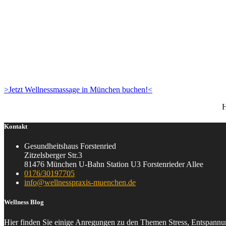
>Jetzt Wellnessmassage in München buchen!<
H
Kontakt
Gesundheitshaus Forstenried
Zitzelsberger Str.3
81476 München U-Bahn Station U3 Forstenrieder Allee
0176/30197705
info@wellnesspraxis-muenchen.de
Wellness Blog
Hier finden Sie einige Anregungen zu den Themen Stress, Entspannu