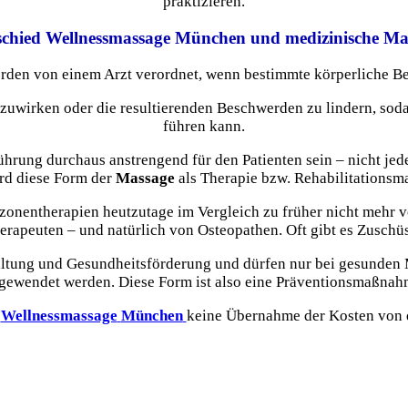
praktizieren.
schied Wellnessmassage München und medizinische Ma
den von einem Arzt verordnet, wenn bestimmte körperliche Be
uwirken oder die resultierenden Beschwerden zu lindern, sodas
führen kann.
rung durchaus anstrengend für den Patienten sein – nicht jede
rd diese Form der
Massage
als Therapie bzw. Rehabilitations
onentherapien heutzutage im Vergleich zu früher nicht mehr v
erapeuten – und natürlich von Osteopathen. Oft gibt es Zusch
altung und Gesundheitsförderung und dürfen nur bei gesunden 
gewendet werden. Diese Form ist also eine Präventionsmaßnah
e
Wellnessmassage
München
keine Übernahme der Kosten von