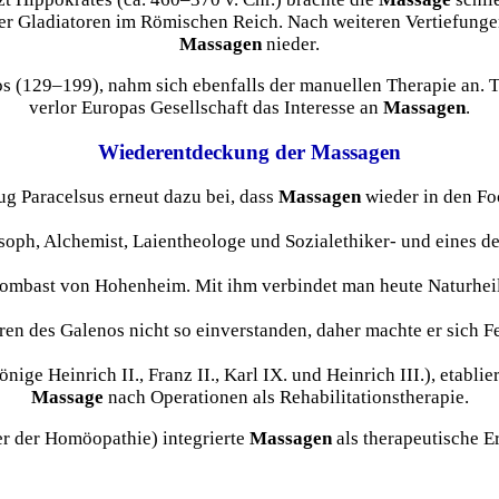
on der Gladiatoren im Römischen Reich. Nach weiteren Vertiefun
Massagen
nieder.
 (129–199), nahm sich ebenfalls der manuellen Therapie an. Trotz
verlor Europas Gesellschaft das Interesse an
Massagen
.
Wiederentdeckung der Massagen
ug Paracelsus erneut dazu bei, dass
Massagen
wieder in den Fo
osoph, Alchemist, Laientheologe und Sozialethiker- und eines d
Bombast von Hohenheim. Mit ihm verbindet man heute Naturheil
ren des Galenos nicht so einverstanden, daher machte er sich F
ge Heinrich II., Franz II., Karl IX. und Heinrich III.), etablie
Massage
nach Operationen als Rehabilitationstherapie.
 der Homöopathie) integrierte
Massagen
als therapeutische 