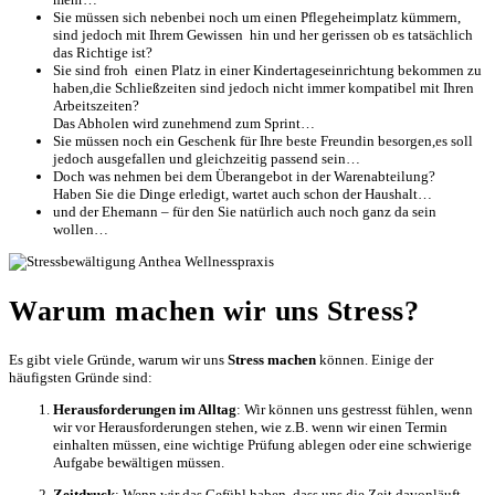
Sie müssen sich nebenbei noch um einen Pflegeheimplatz kümmern,
sind jedoch mit Ihrem Gewissen hin und her gerissen ob es tatsächlich
das Richtige ist?
Sie sind froh einen Platz in einer Kindertageseinrichtung bekommen zu
haben,die Schließzeiten sind jedoch nicht immer kompatibel mit Ihren
Arbeitszeiten?
Das Abholen wird zunehmend zum Sprint…
Sie müssen noch ein Geschenk für Ihre beste Freundin besorgen,es soll
jedoch ausgefallen und gleichzeitig passend sein…
Doch was nehmen bei dem Überangebot in der Warenabteilung?
Haben Sie die Dinge erledigt, wartet auch schon der Haushalt…
und der Ehemann – für den Sie natürlich auch noch ganz da sein
wollen…
Warum machen wir uns Stress?
Es gibt viele Gründe, warum wir uns
Stress machen
können. Einige der
häufigsten Gründe sind:
Herausforderungen im Alltag
: Wir können uns gestresst fühlen, wenn
wir vor Herausforderungen stehen, wie z.B. wenn wir einen Termin
einhalten müssen, eine wichtige Prüfung ablegen oder eine schwierige
Aufgabe bewältigen müssen.
Zeitdruck
: Wenn wir das Gefühl haben, dass uns die Zeit davonläuft