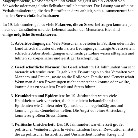
Magenprobleme, Kopfschmerzen und Schlaflosigkeit als ein Zeichen von
Schwäche oder mangelnder Selbstkontrolle betrachtet. Die Lösung war oft eine
Verhaltensänderung, die den Betroffenen dazu anhielt, sich zusammenzureißen
um den
Stress einfach abzubauen
.
Im 19. Jahrhundert gab es viele
Faktoren, die zu Stress beitragen konnten
, je
nach den Umständen und der Lebenssituation der Menschen. Hier sind
einige
mögliche Stressfaktoren
:
Arbeitsbedingungen
: Viele Menschen arbeiteten in Fabriken oder in der
Landwirtschaft, unter oft sehr harten Bedingungen. Lange Arbeitszeiten,
schlechte Arbeitsbedingungen und niedrige Löhne waren alltäglich und
führten zu körperlicher und geistiger Erschöpfung.
Gesellschaftliche Normen
: Die Gesellschaft im 19. Jahrhundert war sehr
hierarchisch strukturiert. Es gab klare Erwartungen an das Verhalten von
Männern und Frauen, sowie an die Rolle von Familie und Gemeinschaft.
Wenn man diesen Erwartungen nicht entsprechen konnte oder wollte,
konnte dies zu sozialem Druck und Stress führen.
Krankheiten und Epidemien
: Im 19. Jahrhundert waren viele
Krankheiten weit verbreitet, die heute leicht behandelbar sind.
Epidemien wie Cholera oder Typhus brachen regelmäßig aus und
konnten ganze Gemeinden treffen. Die Angst vor einer Ansteckung
konnte zu großem Stress führen.
Politische Unsicherheit
: Das 19. Jahrhundert war eine Zeit großer
politischer Veränderungen. In vielen Ländern fanden Revolutionen statt,
die zu politischer Instabilität und Unsicherheit führten. Krieg und