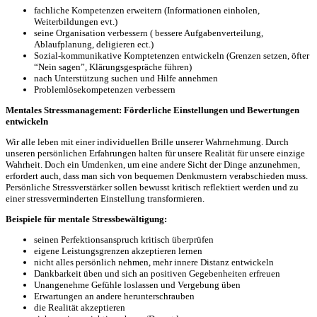
fachliche Kompetenzen erweitern (Informationen einholen,
Weiterbildungen evt.)
seine Organisation verbessern ( bessere Aufgabenverteilung,
Ablaufplanung, deligieren ect.)
Sozial-kommunikative Komptetenzen entwickeln (Grenzen setzen, öfter
“Nein sagen”, Klärungsgespräche führen)
nach Unterstützung suchen und Hilfe annehmen
Problemlösekompetenzen verbessern
Mentales Stressmanagement: Förderliche Einstellungen und Bewertungen
entwickeln
Wir alle leben mit einer individuellen Brille unserer Wahrnehmung. Durch
unseren persönlichen Erfahrungen halten für unsere Realität für unsere einzige
Wahrheit. Doch ein Umdenken, um eine andere Sicht der Dinge anzunehmen,
erfordert auch, dass man sich von bequemen Denkmustern verabschieden muss.
Persönliche Stressverstärker sollen bewusst kritisch reflektiert werden und zu
einer stressverminderten Einstellung transformieren.
Beispiele für mentale Stressbewältigung:
seinen Perfektionsanspruch kritisch überprüfen
eigene Leistungsgrenzen akzeptieren lernen
nicht alles persönlich nehmen, mehr innere Distanz entwickeln
Dankbarkeit üben und sich an positiven Gegebenheiten erfreuen
Unangenehme Gefühle loslassen und Vergebung üben
Erwartungen an andere herunterschrauben
die Realität akzeptieren