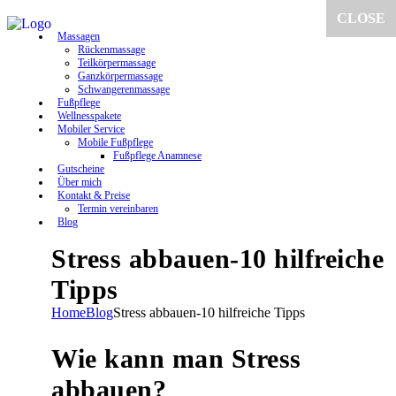
CLOSE
Massagen
Rückenmassage
Teilkörpermassage
Ganzkörpermassage
Schwangerenmassage
Fußpflege
Wellnesspakete
Mobiler Service
Mobile Fußpflege
Fußpflege Anamnese
Gutscheine
Über mich
Kontakt & Preise
Termin vereinbaren
Blog
Stress abbauen-10 hilfreiche
Tipps
Home
Blog
Stress abbauen-10 hilfreiche Tipps
Wie kann man Stress
abbauen?