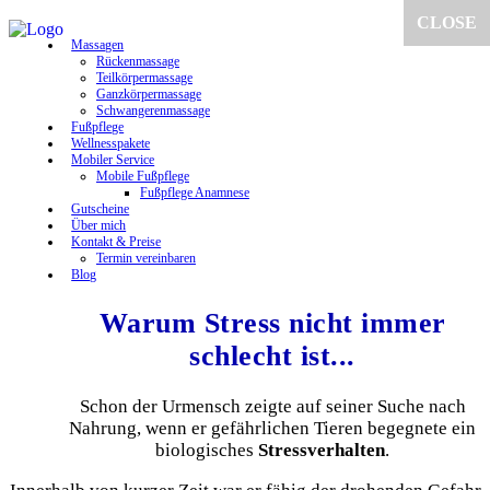
CLOSE
Massagen
Rückenmassage
Teilkörpermassage
Ganzkörpermassage
Schwangerenmassage
Fußpflege
Wellnesspakete
Mobiler Service
Mobile Fußpflege
Fußpflege Anamnese
Gutscheine
Über mich
Kontakt & Preise
Termin vereinbaren
Blog
Warum Stress nicht immer
schlecht ist...
Schon der Urmensch zeigte auf seiner Suche nach
Nahrung, wenn er gefährlichen Tieren begegnete ein
biologisches
Stressverhalten
.